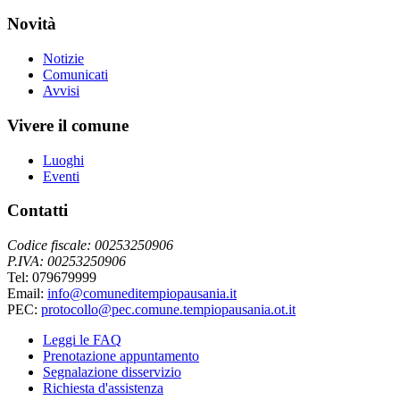
Novità
Notizie
Comunicati
Avvisi
Vivere il comune
Luoghi
Eventi
Contatti
Codice fiscale: 00253250906
P.IVA: 00253250906
Tel: 079679999
Email:
info@comuneditempiopausania.it
PEC:
protocollo@pec.comune.tempiopausania.ot.it
Leggi le FAQ
Prenotazione appuntamento
Segnalazione disservizio
Richiesta d'assistenza