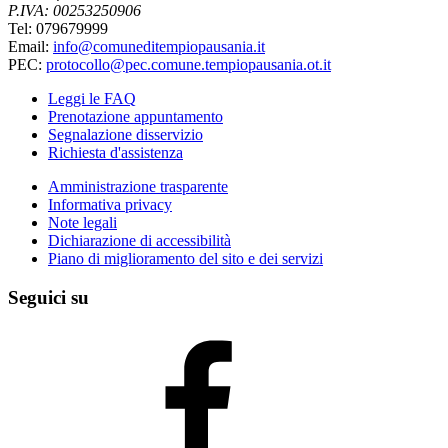
P.IVA: 00253250906
Tel: 079679999
Email:
info@comuneditempiopausania.it
PEC:
protocollo@pec.comune.tempiopausania.ot.it
Leggi le FAQ
Prenotazione appuntamento
Segnalazione disservizio
Richiesta d'assistenza
Amministrazione trasparente
Informativa privacy
Note legali
Dichiarazione di accessibilità
Piano di miglioramento del sito e dei servizi
Seguici su