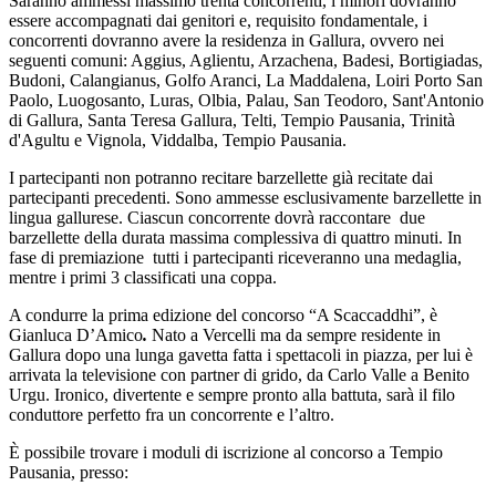
Saranno ammessi massimo trenta concorrenti, i minori dovranno
essere accompagnati dai genitori e, requisito fondamentale, i
concorrenti dovranno avere la residenza in Gallura, ovvero nei
seguenti comuni: Aggius, Aglientu, Arzachena, Badesi, Bortigiadas,
Budoni, Calangianus, Golfo Aranci, La Maddalena, Loiri Porto San
Paolo, Luogosanto, Luras, Olbia, Palau, San Teodoro, Sant'Antonio
di Gallura, Santa Teresa Gallura, Telti, Tempio Pausania, Trinità
d'Agultu e Vignola, Viddalba, Tempio Pausania.
I partecipanti non potranno recitare barzellette già recitate dai
partecipanti precedenti. Sono ammesse esclusivamente barzellette in
lingua gallurese. Ciascun concorrente dovrà raccontare due
barzellette della durata massima complessiva di quattro minuti. In
fase di premiazione tutti i partecipanti riceveranno una medaglia,
mentre i primi 3 classificati una coppa.
A condurre la prima edizione del concorso “A Scaccaddhi”, è
Gianluca D’Amico
.
Nato a Vercelli ma da sempre residente in
Gallura dopo una lunga gavetta fatta i spettacoli in piazza, per lui è
arrivata la televisione con partner di grido, da Carlo Valle a Benito
Urgu. Ironico, divertente e sempre pronto alla battuta, sarà il filo
conduttore perfetto fra un concorrente e l’altro.
È possibile trovare i moduli di iscrizione al concorso a Tempio
Pausania, presso: