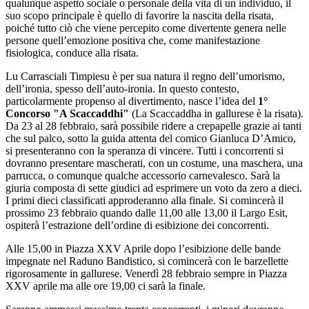
qualunque aspetto sociale o personale della vita di un individuo, il
suo scopo principale è quello di favorire la nascita della risata,
poiché tutto ciò che viene percepito come divertente genera nelle
persone quell’emozione positiva che, come manifestazione
fisiologica, conduce alla risata.
Lu Carrasciali Timpiesu è per sua natura il regno dell’umorismo,
dell’ironia, spesso dell’auto-ironia. In questo contesto,
particolarmente propenso al divertimento, nasce l’idea del
1°
Concorso "A Scaccaddhi"
(La Scaccaddha in gallurese è la risata).
Da 23 al 28 febbraio, sarà possibile ridere a crepapelle grazie ai tanti
che sul palco, sotto la guida attenta del comico Gianluca D’Amico,
si presenteranno con la speranza di vincere. Tutti i concorrenti si
dovranno presentare mascherati, con un costume, una maschera, una
parrucca, o comunque qualche accessorio carnevalesco. Sarà la
giuria composta di sette giudici ad esprimere un voto da zero a dieci.
I primi dieci classificati approderanno alla finale. Si comincerà il
prossimo 23 febbraio quando dalle 11,00 alle 13,00 il Largo Esit,
ospiterà l’estrazione dell’ordine di esibizione dei concorrenti.
Alle 15,00 in Piazza XXV Aprile dopo l’esibizione delle bande
impegnate nel Raduno Bandistico, si comincerà con le barzellette
rigorosamente in gallurese. Venerdì 28 febbraio sempre in Piazza
XXV aprile ma alle ore 19,00 ci sarà la finale.