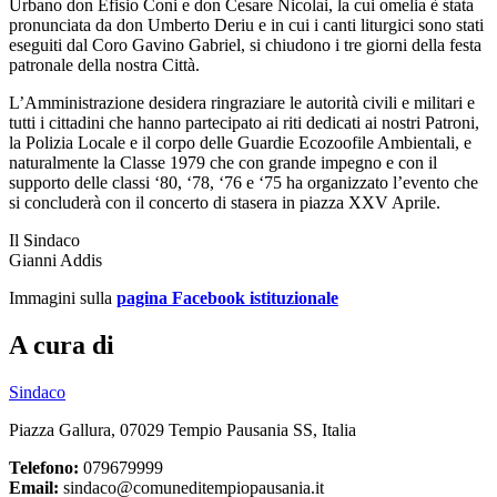
Urbano don Efisio Coni e don Cesare Nicolai, la cui omelia è stata
pronunciata da don Umberto Deriu e in cui i canti liturgici sono stati
eseguiti dal Coro Gavino Gabriel, si chiudono i tre giorni della festa
patronale della nostra Città.
L’Amministrazione desidera ringraziare le autorità civili e militari e
tutti i cittadini che hanno partecipato ai riti dedicati ai nostri Patroni,
la Polizia Locale e il corpo delle Guardie Ecozoofile Ambientali, e
naturalmente la Classe 1979 che con grande impegno e con il
supporto delle classi ‘80, ‘78, ‘76 e ‘75 ha organizzato l’evento che
si concluderà con il concerto di stasera in piazza XXV Aprile.
Il Sindaco
Gianni Addis
Immagini sulla
pagina Facebook istituzionale
A cura di
Sindaco
Piazza Gallura, 07029 Tempio Pausania SS, Italia
Telefono:
079679999
Email:
sindaco@comuneditempiopausania.it