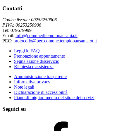
Contatti
Codice fiscale: 00253250906
P.IVA: 00253250906
Tel: 079679999
Email:
info@comuneditempiopausania.it
PEC:
protocollo@pec.comune.tempiopausania.ot.it
Leggi le FAQ
Prenotazione appuntamento
Segnalazione disservizio
Richiesta d'assistenza
Amministrazione trasparente
Informativa privacy
Note legali
Dichiarazione di accessibilità
Piano di miglioramento del sito e dei servizi
Seguici su