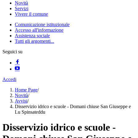
Novità
Servizi
Vivere il comune
Comunicazione istituzionale
Accesso all'informazione
Assistenza sociale
Tutti gli argomenti...
Seguici su
Accedi
Home Page
/
Novità
/
Avvisi
/
Disservizio idrico e scuole - Domani chiuse San Giuseppe e
Lu Spinsateddu
Disservizio idrico e scuole -