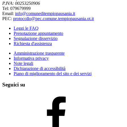
P.IVA: 00253250906
Tel: 079679999
Email:
info@comuneditempiopausania.it
PEC:
protocollo@pec.comune.tempiopausania.ot.it
Leggi le FAQ
Prenotazione appuntamento
Segnalazione disservizio
Richiesta d'assistenza
Amministrazione trasparente
Informativa privacy
Note legali
Dichiarazione di accessibilità
Piano di miglioramento del sito e dei servizi
Seguici su