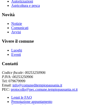
Autorizzazioni
Agricoltura e pesca
Novità
Notizie
Comunicati
Avvisi
Vivere il comune
Luoghi
Eventi
Contatti
Codice fiscale: 00253250906
P.IVA: 00253250906
Tel: 079679999
Email:
info@comuneditempiopausania.it
PEC:
protocollo@pec.comune.tempiopausania.ot.it
Leggi le FAQ
Prenotazione appuntamento