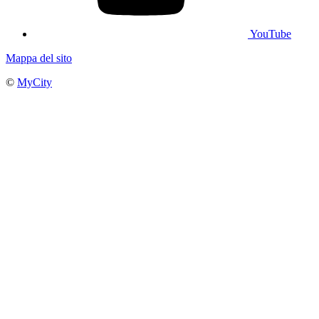
YouTube
Mappa del sito
©
MyCity