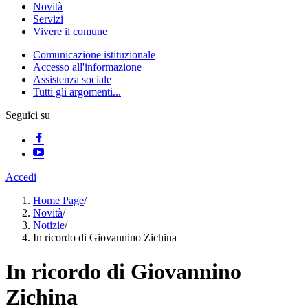
Novità
Servizi
Vivere il comune
Comunicazione istituzionale
Accesso all'informazione
Assistenza sociale
Tutti gli argomenti...
Seguici su
Accedi
Home Page
/
Novità
/
Notizie
/
In ricordo di Giovannino Zichina
In ricordo di Giovannino
Zichina