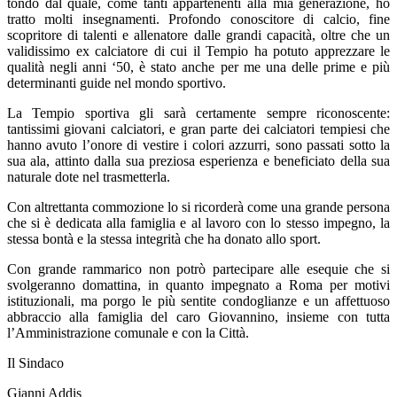
tondo dal quale, come tanti appartenenti alla mia generazione, ho
tratto molti insegnamenti. Profondo conoscitore di calcio, fine
scopritore di talenti e allenatore dalle grandi capacità, oltre che un
validissimo ex calciatore di cui il Tempio ha potuto apprezzare le
qualità negli anni ‘50, è stato anche per me una delle prime e più
determinanti guide nel mondo sportivo.
La Tempio sportiva gli sarà certamente sempre riconoscente:
tantissimi giovani calciatori, e gran parte dei calciatori tempiesi che
hanno avuto l’onore di vestire i colori azzurri, sono passati sotto la
sua ala, attinto dalla sua preziosa esperienza e beneficiato della sua
naturale dote nel trasmetterla.
Con altrettanta commozione lo si ricorderà come una grande persona
che si è dedicata alla famiglia e al lavoro con lo stesso impegno, la
stessa bontà e la stessa integrità che ha donato allo sport.
Con grande rammarico non potrò partecipare alle esequie che si
svolgeranno domattina, in quanto impegnato a Roma per motivi
istituzionali, ma porgo le più sentite condoglianze e un affettuoso
abbraccio alla famiglia del caro Giovannino, insieme con tutta
l’Amministrazione comunale e con la Città.
Il Sindaco
Gianni Addis