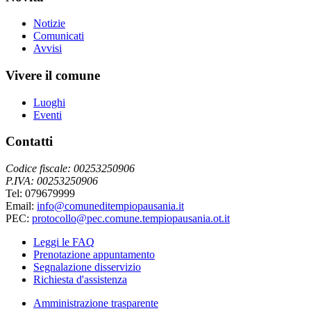
Notizie
Comunicati
Avvisi
Vivere il comune
Luoghi
Eventi
Contatti
Codice fiscale: 00253250906
P.IVA: 00253250906
Tel: 079679999
Email:
info@comuneditempiopausania.it
PEC:
protocollo@pec.comune.tempiopausania.ot.it
Leggi le FAQ
Prenotazione appuntamento
Segnalazione disservizio
Richiesta d'assistenza
Amministrazione trasparente