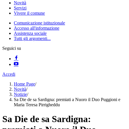
Novità
Servizi
Vivere il comune
Comunicazione istituzionale
Accesso all'informazione
Assistenza sociale
Tutti gli argomenti...
Seguici su
Accedi
Home Page
/
Novità
/
Notizie
/
Sa Die de sa Sardigna: premiati a Nuoro il Duo Puggioni e
Maria Teresa Pirrigheddu
Sa Die de sa Sardigna: