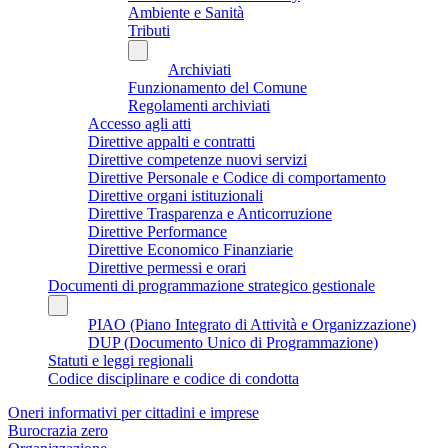
Ambiente e Sanità
Tributi
Archiviati
Funzionamento del Comune
Regolamenti archiviati
Accesso agli atti
Direttive appalti e contratti
Direttive competenze nuovi servizi
Direttive Personale e Codice di comportamento
Direttive organi istituzionali
Direttive Trasparenza e Anticorruzione
Direttive Performance
Direttive Economico Finanziarie
Direttive permessi e orari
Documenti di programmazione strategico gestionale
PIAO (Piano Integrato di Attività e Organizzazione)
DUP (Documento Unico di Programmazione)
Statuti e leggi regionali
Codice disciplinare e codice di condotta
Oneri informativi per cittadini e imprese
Burocrazia zero