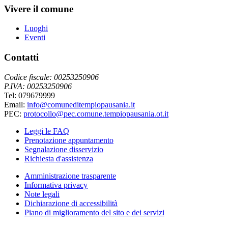
Vivere il comune
Luoghi
Eventi
Contatti
Codice fiscale: 00253250906
P.IVA: 00253250906
Tel: 079679999
Email:
info@comuneditempiopausania.it
PEC:
protocollo@pec.comune.tempiopausania.ot.it
Leggi le FAQ
Prenotazione appuntamento
Segnalazione disservizio
Richiesta d'assistenza
Amministrazione trasparente
Informativa privacy
Note legali
Dichiarazione di accessibilità
Piano di miglioramento del sito e dei servizi