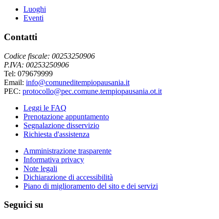
Luoghi
Eventi
Contatti
Codice fiscale: 00253250906
P.IVA: 00253250906
Tel: 079679999
Email:
info@comuneditempiopausania.it
PEC:
protocollo@pec.comune.tempiopausania.ot.it
Leggi le FAQ
Prenotazione appuntamento
Segnalazione disservizio
Richiesta d'assistenza
Amministrazione trasparente
Informativa privacy
Note legali
Dichiarazione di accessibilità
Piano di miglioramento del sito e dei servizi
Seguici su