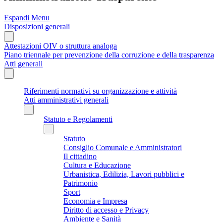
Espandi Menu
Disposizioni generali
Attestazioni OIV o struttura analoga
Piano triennale per prevenzione della corruzione e della trasparenza
Atti generali
Riferimenti normativi su organizzazione e attività
Atti amministrativi generali
Statuto e Regolamenti
Statuto
Consiglio Comunale e Amministratori
Il cittadino
Cultura e Educazione
Urbanistica, Edilizia, Lavori pubblici e
Patrimonio
Sport
Economia e Impresa
Diritto di accesso e Privacy
Ambiente e Sanità