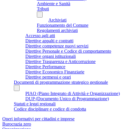
Ambiente e Sanità
Tributi
Archiviati
Funzionamento del Comune
Regolamenti archiviati
Accesso agli atti
Direttive appalti e contratti
Direttive competenze nuovi servizi
Direttive Personale e Codice di comportamento
Direttive organi istituzionali
Direttive Trasparenza e Anticorruzione
Direttive Performance
Direttive Economico Finanziarie
Direttive permessi e orari
Documenti di programmazione strategico gestionale
PIAO (Piano Integrato di Attività e Organizzazione)
DUP (Documento Unico di Programmazione)
Statuti e leggi regionali
Codice disciplinare e codice di condotta
Oneri informativi per cittadini e imprese
Burocrazia zero