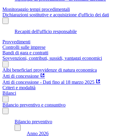
Monitoraggio tempi procedimentali
Dichiarazioni sostitutive e acquisizione d'ufficio dei dati
Recapiti dell'ufficio responsabile
Provvedimenti
Controlli sulle imprese
Bandi di gara e contratti
Sovvenzioni, contributi, sussidi, vantaggi economici
Albi beneficiari provvidenze di natura economica
Atti di concessione
Atti di concessione - Dati fino al 18 marzo 2025
Criteri e modalità
Bilanci
Bilancio preventivo e consuntivo
Bilancio preventivo
Anno 2026