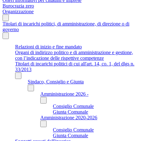
Oneri informativi per cittadini e imprese
Burocrazia zero
Organizzazione
Titolari di incarichi politici, di amministrazione, di direzione o di
governo
Relazioni di inizio e fine mandato
Organi di indirizzo politico e di amministrazione e gestione,
con l’indicazione delle rispettive competenze
Titolari di incarichi politici di cui all'art. 14, co. 1, del dlgs n.
33/2013
Sindaco, Consiglio e Giunta
Amministrazione 2026 -
Consiglio Comunale
Giunta Comunale
Amministrazione 2020-2026
Consiglio Comunale
Giunta Comunale