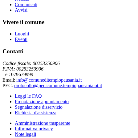
Comunicati
Avvisi
Vivere il comune
Luoghi
Eventi
Contatti
Codice fiscale: 00253250906
P.IVA: 00253250906
Tel: 079679999
Email:
info@comuneditempiopausania.it
PEC:
protocollo@pec.comune.tempiopausania.ot.it
Leggi le FAQ
Prenotazione appuntamento
Segnalazione disservizio
Richiesta d'assistenza
Amministrazione trasparente
Informativa privacy
Note legali