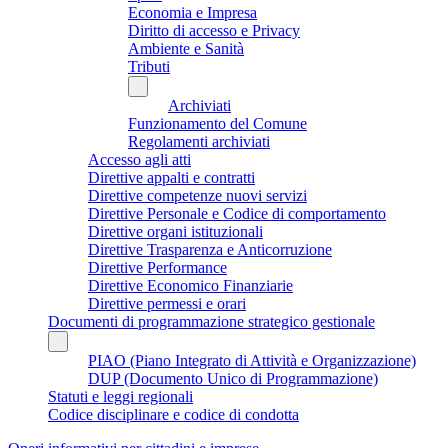
Economia e Impresa
Diritto di accesso e Privacy
Ambiente e Sanità
Tributi
Archiviati
Funzionamento del Comune
Regolamenti archiviati
Accesso agli atti
Direttive appalti e contratti
Direttive competenze nuovi servizi
Direttive Personale e Codice di comportamento
Direttive organi istituzionali
Direttive Trasparenza e Anticorruzione
Direttive Performance
Direttive Economico Finanziarie
Direttive permessi e orari
Documenti di programmazione strategico gestionale
PIAO (Piano Integrato di Attività e Organizzazione)
DUP (Documento Unico di Programmazione)
Statuti e leggi regionali
Codice disciplinare e codice di condotta