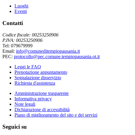
Luoghi
Eventi
Contatti
Codice fiscale: 00253250906
P.IVA: 00253250906
Tel: 079679999
Email:
info@comuneditempiopausania.it
PEC:
protocollo@pec.comune.tempiopausania.ot.it
Leggi le FAQ
Prenotazione appuntamento
Segnalazione disservizio
Richiesta d'assistenza
Amministrazione trasparente
Informativa privacy
Note legali
Dichiarazione di accessibilità
Piano di miglioramento del sito e dei servizi
Seguici su