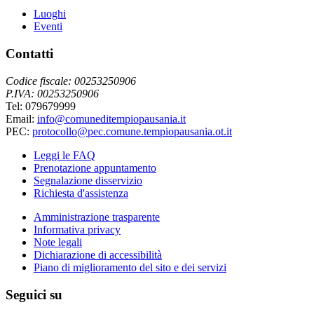
Luoghi
Eventi
Contatti
Codice fiscale: 00253250906
P.IVA: 00253250906
Tel: 079679999
Email:
info@comuneditempiopausania.it
PEC:
protocollo@pec.comune.tempiopausania.ot.it
Leggi le FAQ
Prenotazione appuntamento
Segnalazione disservizio
Richiesta d'assistenza
Amministrazione trasparente
Informativa privacy
Note legali
Dichiarazione di accessibilità
Piano di miglioramento del sito e dei servizi
Seguici su