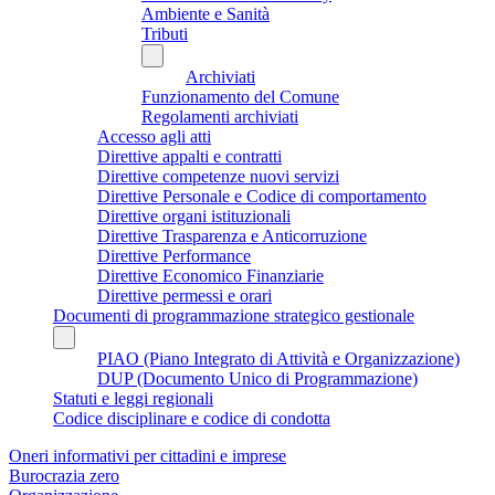
Ambiente e Sanità
Tributi
Archiviati
Funzionamento del Comune
Regolamenti archiviati
Accesso agli atti
Direttive appalti e contratti
Direttive competenze nuovi servizi
Direttive Personale e Codice di comportamento
Direttive organi istituzionali
Direttive Trasparenza e Anticorruzione
Direttive Performance
Direttive Economico Finanziarie
Direttive permessi e orari
Documenti di programmazione strategico gestionale
PIAO (Piano Integrato di Attività e Organizzazione)
DUP (Documento Unico di Programmazione)
Statuti e leggi regionali
Codice disciplinare e codice di condotta
Oneri informativi per cittadini e imprese
Burocrazia zero