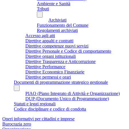
Ambiente e Sanità
Tributi
Archiviati
Funzionamento del Comune
Regolamenti archiviati
Accesso agli atti
Direttive appalti e contratti
Direttive competenze nuovi servizi
Direttive Personale e Codice di comportamento
Direttive organi istituzionali
Direttive Trasparenza e Anticorruzione
Direttive Performance
Direttive Economico Finanziarie
Direttive permessi e orari
Documenti di programmazione strategico gestionale
PIAO (Piano Integrato di Attività e Organizzazione)
DUP (Documento Unico di Programmazione)
Statuti e leggi regionali
Codice disciplinare e codice di condotta
Oneri informativi per cittadini e imprese
Burocrazia zero