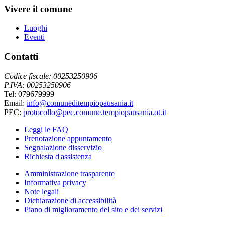
Vivere il comune
Luoghi
Eventi
Contatti
Codice fiscale: 00253250906
P.IVA: 00253250906
Tel: 079679999
Email:
info@comuneditempiopausania.it
PEC:
protocollo@pec.comune.tempiopausania.ot.it
Leggi le FAQ
Prenotazione appuntamento
Segnalazione disservizio
Richiesta d'assistenza
Amministrazione trasparente
Informativa privacy
Note legali
Dichiarazione di accessibilità
Piano di miglioramento del sito e dei servizi