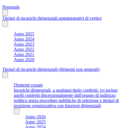
Personale
Titolari di incarichi dirigenziali amministrativi di vertice
Anno 2025
Anno 2024
Anno 2023
Anno 2022
Anno 2021
Anno 2020
Titolari di incarichi dirigenziali (dirigenti non generali)
Dirigenti cessati
Incarichi dirigenziali, a qualsiasi titolo conferiti, ivi inclusi
quelli conferiti discrezionalmente dall'organo di indirizzo
politico senza procedure pubbliche di selezione e titolari di
posizione organizzativa con funzioni dirigenziali
Anno 2026
Anno 2025
Anno 2024