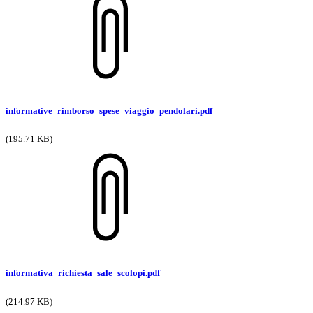
informative_rimborso_spese_viaggio_pendolari.pdf
(195.71 KB)
informativa_richiesta_sale_scolopi.pdf
(214.97 KB)