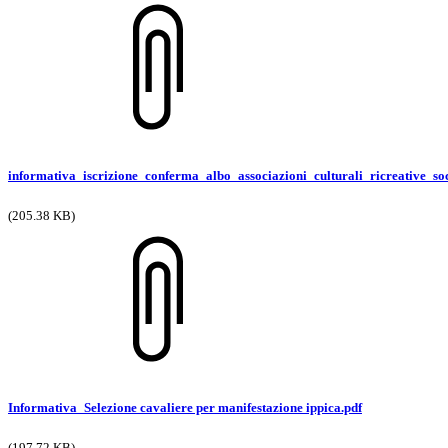
informativa_iscrizione_conferma_albo_associazioni_culturali_ricreative_soc
(205.38 KB)
Informativa_Selezione cavaliere per manifestazione ippica.pdf
(197.72 KB)