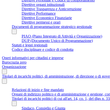
Direttive Personale e Codice di comportamento
Direttive organi istituzionali
Direttive Trasparenza e Anticorruzione
Direttive Performance
Direttive Economico Finanziarie
Direttive permessi e orari
Documenti di programmazione strategico gestionale
PIAO (Piano Integrato di Attività e Organizzazione)
DUP (Documento Unico di Programmazione)
Statuti e leggi regionali
Codice disciplinare e codice di condotta
Oneri informativi per cittadini e imprese
Burocrazia zero
Organizzazione
Titolari di incarichi politici, di amministrazione, di direzione o di gov
Relazioni di inizio e fine mandato
Organi di indirizzo politico e di amministrazione e gestione, co
Titolari di incarichi politici di cui all'art. 14, co. 1, del dlgs n. 
Sindaco, Consiglio e Giunta