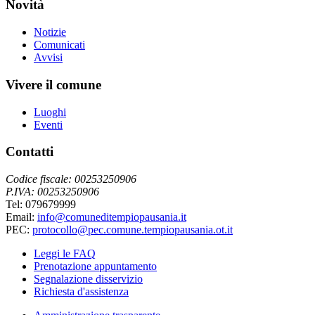
Novità
Notizie
Comunicati
Avvisi
Vivere il comune
Luoghi
Eventi
Contatti
Codice fiscale: 00253250906
P.IVA: 00253250906
Tel: 079679999
Email:
info@comuneditempiopausania.it
PEC:
protocollo@pec.comune.tempiopausania.ot.it
Leggi le FAQ
Prenotazione appuntamento
Segnalazione disservizio
Richiesta d'assistenza