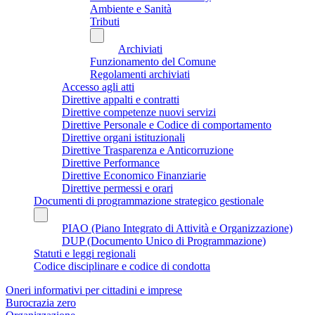
Ambiente e Sanità
Tributi
Archiviati
Funzionamento del Comune
Regolamenti archiviati
Accesso agli atti
Direttive appalti e contratti
Direttive competenze nuovi servizi
Direttive Personale e Codice di comportamento
Direttive organi istituzionali
Direttive Trasparenza e Anticorruzione
Direttive Performance
Direttive Economico Finanziarie
Direttive permessi e orari
Documenti di programmazione strategico gestionale
PIAO (Piano Integrato di Attività e Organizzazione)
DUP (Documento Unico di Programmazione)
Statuti e leggi regionali
Codice disciplinare e codice di condotta
Oneri informativi per cittadini e imprese
Burocrazia zero