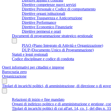
Direttive appalti e contratti
Direttive competenze nuovi servizi
Direttive Personale e Codice di comportamento
Direttive organi istituzionali
Direttive Trasparenza e Anticorruzione
Direttive Performance
Direttive Economico Finanziarie
Direttive permessi e orari
Documenti di programmazione strategico gestionale
PIAO (Piano Integrato di Attività e Organizzazione)
DUP (Documento Unico di Programmazione)
Statuti e leggi regionali
Codice disciplinare e codice di condotta
Oneri informativi per cittadini e imprese
Burocrazia zero
Organizzazione
Titolari di incarichi politici, di amministrazione, di direzione o di gov
Relazioni di inizio e fine mandato
Organi di indirizzo politico e di amministrazione e gestione, co
Titolari di incarichi politici di cui all'art. 14, co. 1, del dlgs n. 