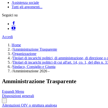
Assistenza sociale
Tutti gli argomenti...
Seguici su
Accedi
Home
/
Amministrazione Trasparente
/
Organizzazione
/
Titolari di incarichi politici, di amministrazione, di direzione o
/
Titolari di incarichi politici di cui all'art. 14, co. 1, del dlgs n. 
/
Sindaco, Consiglio e Giunta
/
Amministrazione 2026 -
Amministrazione Trasparente
Espandi Menu
Disposizioni generali
Attestazioni OIV o struttura analoga